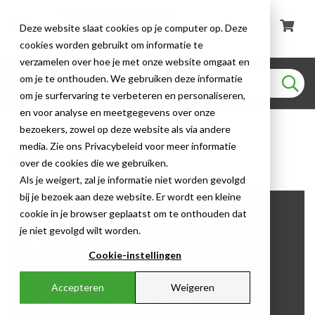
Deze website slaat cookies op je computer op. Deze
cookies worden gebruikt om informatie te
verzamelen over hoe je met onze website omgaat en
om je te onthouden. We gebruiken deze informatie
om je surfervaring te verbeteren en personaliseren,
en voor analyse en meetgegevens over onze
Klantenservice
bezoekers, zowel op deze website als via andere
media. Zie ons Privacybeleid voor meer informatie
Klantenservice
over de cookies die we gebruiken.
Als je weigert, zal je informatie niet worden gevolgd
bij je bezoek aan deze website. Er wordt een kleine
cookie in je browser geplaatst om te onthouden dat
je niet gevolgd wilt worden.
Michel Michielsen
Klantenservice
Cookie-instellingen
Accepteren
Weigeren
Heb je nog vragen?
Onze specialisten staan voor je klaar