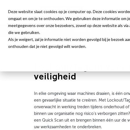
Deze website slaat cookies op je computer op. Deze cookies worde
omgaat en om je te onthouden. We gebruiken deze informatie om je 
meetgegevens over onze bezoekers, zowel op deze website als via a
Producten
Webshop
Nieuws
die we gebruiken.
Als je weigert, zal je informatie niet worden gevolgd bij je bezoek 
Lockout / Tagout
onthouden dat je niet gevolgd wilt worden.
Lockout/Tagout voor
veiligheid
In elke omgeving waar machines draaien, is één o
een gevaarlijke situatie te creëren. Met Lockout/Ta
onverwacht in werking treden tijdens onderhoud of 
binnen uw organisatie nog risico's verborgen zitten
een Quick Scan uit en brengen binnen één uur de v
uw werkzaamheden te onderbreken.