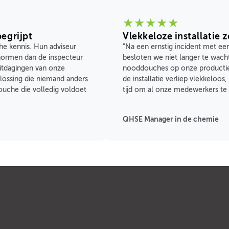
★
★
★
★
★
begrijpt
Vlekkeloze installatie 
he kennis. Hun adviseur
"Na een ernstig incident met een
snormen dan de inspecteur
besloten we niet langer te wac
uitdagingen van onze
nooddouches op onze productiel
ssing die niemand anders
de installatie verliep vlekkelo
uche die volledig voldoet
tijd om al onze medewerkers te 
QHSE Manager in de chemie