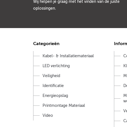
Wij helpen je graag met het vinden van de juiste
oplossingen.
Categorieën
Infor
Kabel- & Installatiemateriaal
C
LED verlichting
K
Veiligheid
M
Identificatie
D
Energieopslag
M
w
Printmontage Materiaal
V
Video
C