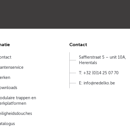
matie
Contact
ontact
Saffierstraat 5 – unit 10A,
Herentals
lantenservice
T: +32 (0)14 25 07 70
erken
E: info@nedelko.be
ownloads
odulaire trappen en
erkplatformen
eiligheidsdouches
atalogus