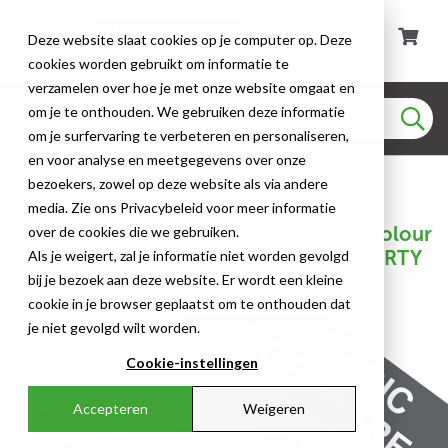
Deze website slaat cookies op je computer op. Deze
cookies worden gebruikt om informatie te
verzamelen over hoe je met onze website omgaat en
om je te onthouden. We gebruiken deze informatie
om je surfervaring te verbeteren en personaliseren,
en voor analyse en meetgegevens over onze
Desktop Printers
bezoekers, zowel op deze website als via andere
media. Zie ons Privacybeleid voor meer informatie
Brady - Desktop printer - BBP37 Multicolour
over de cookies die we gebruiken.
& Cut Pictogram- en labelprinter – AZERTY
Als je weigert, zal je informatie niet worden gevolgd
- BBP37-AZERTY - 143640 - 86143640
bij je bezoek aan deze website. Er wordt een kleine
cookie in je browser geplaatst om te onthouden dat
je niet gevolgd wilt worden.
Cookie-instellingen
Accepteren
Weigeren