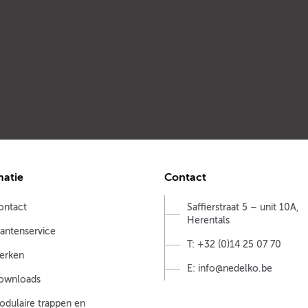
matie
Contact
ontact
Saffierstraat 5 – unit 10A,
Herentals
lantenservice
T: +32 (0)14 25 07 70
erken
E: info@nedelko.be
ownloads
odulaire trappen en