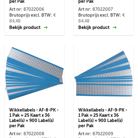
per Pak
per Pak
Art nr:
Art nr:
87022006
87022007
Brutoprijs excl. BTW:
Brutoprijs excl. BTW:
€
€
84,48
84,48
Bekijk product
Bekijk product
Wikkellabels - AF-8-PK -
Wikkellabels - AF-9-PK -
1 Pak = 25 Kaart x 36
1 Pak = 25 Kaart x 36
Label(s) = 900 Label(s)
Label(s) = 900 Label(s)
per Pak
per Pak
Art nr:
Art nr:
87022008
87022009