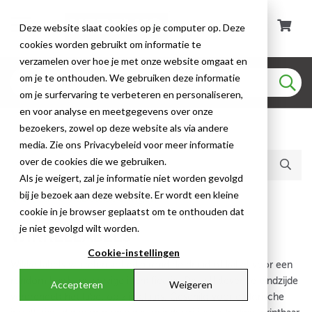
Deze website slaat cookies op je computer op. Deze
cookies worden gebruikt om informatie te
verzamelen over hoe je met onze website omgaat en
om je te onthouden. We gebruiken deze informatie
om je surfervaring te verbeteren en personaliseren,
en voor analyse en meetgegevens over onze
bezoekers, zowel op deze website als via andere
Huidige producten (403)
media. Zie ons Privacybeleid voor meer informatie
over de cookies die we gebruiken.
Als je weigert, zal je informatie niet worden gevolgd
bij je bezoek aan deze website. Er wordt een kleine
Draad- & Kabelcoderingen
cookie in je browser geplaatst om te onthouden dat
je niet gevolgd wilt worden.
WIKKELLABELS
Cookie-instellingen
Wikkellabels wikkelen volledig rond de draad of kabel voor een
rondom leesbare, stevige identificatie. De zelfklevende eindzijde
Accepteren
Weigeren
vergrendelt het label op zijn plaats. Geschikt voor elektrische