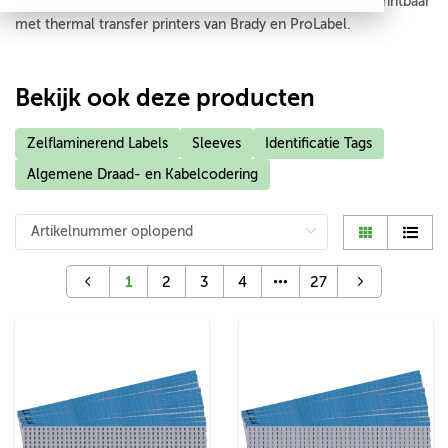
installaties, datacommunicatie en industriële bedrading, printbaar
met thermal transfer printers van Brady en ProLabel.
Bekijk ook deze producten
Zelflaminerend Labels
Sleeves
Identificatie Tags
Algemene Draad- en Kabelcodering
1
2
3
4
27