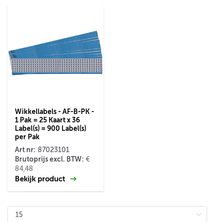
Wikkellabels - AF-B-PK -
1 Pak = 25 Kaart x 36
Label(s) = 900 Label(s)
per Pak
Art nr:
87023101
Brutoprijs excl. BTW:
€
84,48
Bekijk product