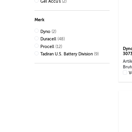
Gel Accu's
(2)
Merk
Dyno
(2)
Duracell
(48)
Procell
(12)
Dyno
307
Tadiran U.S. Battery Division
(9)
Arti
Brut
V