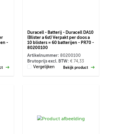
Duracell - Batterij - Duracell DA10
er
(Blister a 6st) Verpakt per doos a
jen -
10 blisters = 60 batterijen - PR70 -
80200100
Artikelnummer:
80200100
Brutoprijs excl. BTW:
€ 74,33
Vergelijken
uct
Bekijk product