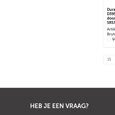
Dura
D395
doos 
SR57
Arti
Brut
V
HEB JE EEN VRAAG?