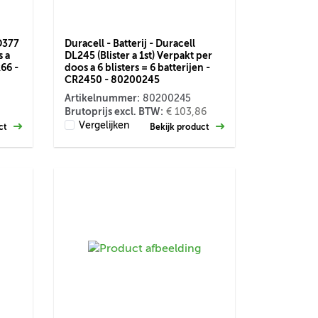
 D377
Duracell - Batterij - Duracell
s a
DL245 (Blister a 1st) Verpakt per
R66 -
doos a 6 blisters = 6 batterijen -
CR2450 - 80200245
Artikelnummer:
80200245
Brutoprijs excl. BTW:
€ 103,86
Vergelijken
uct
Bekijk product