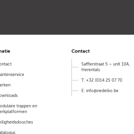
matie
Contact
ontact
Saffierstraat 5 – unit 10A,
Herentals
lantenservice
T: +32 (0)14 25 07 70
erken
E: info@nedelko.be
ownloads
odulaire trappen en
erkplatformen
eiligheidsdouches
atalogus