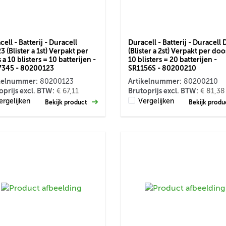
ell - Batterij - Duracell
Duracell - Batterij - Duracell
3 (Blister a 1st) Verpakt per
(Blister a 2st) Verpakt per doo
a 10 blisters = 10 batterijen -
10 blisters = 20 batterijen -
345 - 80200123
SR1156S - 80200210
kelnummer:
Artikelnummer:
80200123
80200210
oprijs excl. BTW:
Brutoprijs excl. BTW:
€ 67,11
€ 81,38
ergelijken
Vergelijken
Bekijk product
Bekijk prod