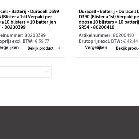
cell - Batterij - Duracell D399
Duracell - Batterij - Duracell
 (Blister a 1st) Verpakt per
D390 (Blister a 1st) Verpakt pe
a 10 blisters = 10 batterijen -
doos a 10 blisters = 10 batteri
 - 80200399
SR54 - 80200410
kelnummer:
Artikelnummer:
80200399
80200410
oprijs excl. BTW:
Brutoprijs excl. BTW:
€ 39,77
€ 42,44
ergelijken
Vergelijken
Bekijk product
Bekijk prod