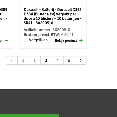
 D389
Duracell - Batterij - Duracell D392
r
D384 (Blister a 1st) Verpakt per
jen -
doos a 10 blisters = 10 batterijen -
SR41 - 80200510
Artikelnummer:
80200510
Brutoprijs excl. BTW:
€ 39,21
Vergelijken
uct
Bekijk product
1
2
3
4
5