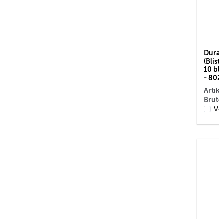
Dura
(Blis
10 b
- 80
Arti
Brut
V