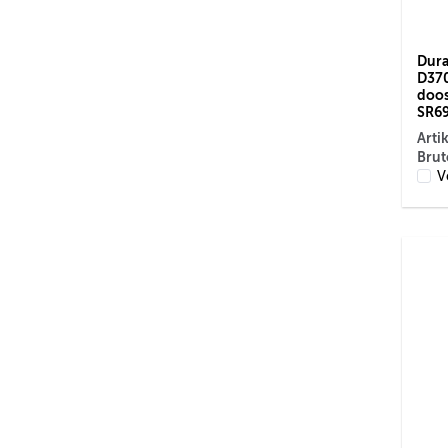
Dura
D370
doos 
SR69
Arti
Brut
V