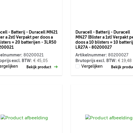
cell - Batterij - Duracell MN21
Duracell - Batterij - Duracell
ter a 2st) Verpakt per doos a
MN27 (Blister a 1st) Verpakt p
listers = 20 batterijen - 3LR50
doos a 10 blisters = 10 batteri
200021
LR27A - 80200027
kelnummer:
Artikelnummer:
80200021
80200027
oprijs excl. BTW:
Brutoprijs excl. BTW:
€ 45,05
€ 19,48
ergelijken
Vergelijken
Bekijk product
Bekijk prod