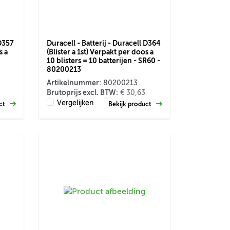
 D357
Duracell - Batterij - Duracell D364
s a
(Blister a 1st) Verpakt per doos a
10 blisters = 10 batterijen - SR60 -
80200213
Artikelnummer:
80200213
Brutoprijs excl. BTW:
€ 30,63
Vergelijken
uct
Bekijk product