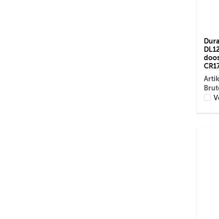
Durac
DL12
doos 
CR17
Arti
Brut
V