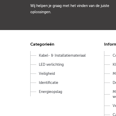
Wij helpen je graag met het vinden van de juiste
oplossingen.
Categorieën
Infor
Kabel- & Installatiemateriaal
C
LED verlichting
K
Veiligheid
M
Identificatie
D
Energieopslag
M
w
V
C